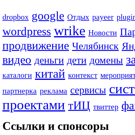
google
dropbox
Oтдых
payeer
plugi
wrike
wordpress
Па
Новости
продвижение
Челябинск
Ян
з
видео
деньги
дети
домены
китай
каталоги
контекст
мероприя
сис
сервисы
партнерка
реклама
проектами
тИЦ
фа
твиттер
Ссылки и спонсоры