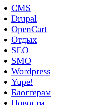
CMS
Drupal
OpenCart
Oтдых
SEO
SMO
Wordpress
Yupe!
Блоггерам
Новости