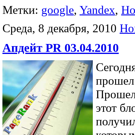
Метки:
google
,
Yandex
,
Но
Среда, 8 декабря, 2010
Но
Апдейт PR 03.04.2010
Сегодня
проше
Прошел 
этот бл
получил
которым