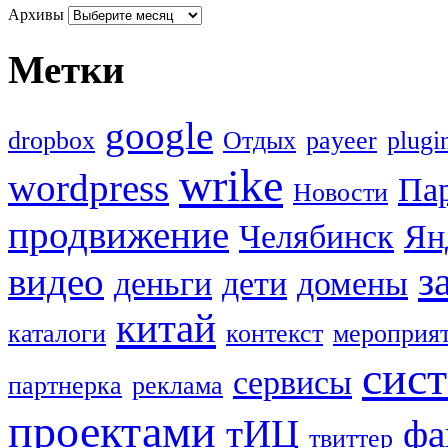
Архивы
Метки
google
dropbox
Oтдых
payeer
plugi
wrike
wordpress
Па
Новости
продвижение
Челябинск
Ян
з
видео
деньги
дети
домены
китай
каталоги
контекст
мероприя
сис
сервисы
партнерка
реклама
проектами
тИЦ
фа
твиттер