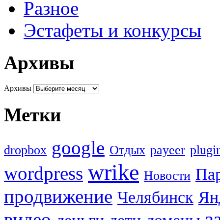
Разное
Эстафеты и конкурсы
Архивы
Архивы
Метки
google
dropbox
Oтдых
payeer
plugi
wrike
wordpress
Па
Новости
продвижение
Челябинск
Ян
з
видео