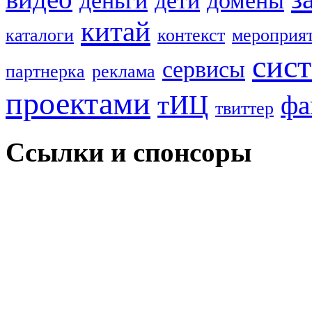
деньги
дети
домены
китай
каталоги
контекст
мероприя
сис
сервисы
партнерка
реклама
проектами
тИЦ
фа
твиттер
Ссылки и спонсоры