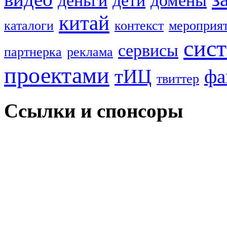
деньги
дети
домены
китай
каталоги
контекст
мероприя
сис
сервисы
партнерка
реклама
проектами
тИЦ
фа
твиттер
Ссылки и спонсоры