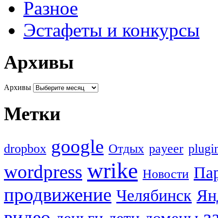
Разное
Эстафеты и конкурсы
Архивы
Архивы
Метки
google
dropbox
Oтдых
payeer
plugi
wrike
wordpress
Па
Новости
продвижение
Челябинск
Ян
з
видео