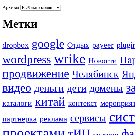
Архивы
Метки
google
dropbox
Oтдых
payeer
plugi
wrike
wordpress
Па
Новости
продвижение
Челябинск
Ян
з
видео
деньги
дети
домены
китай
каталоги
контекст
мероприя
сис
сервисы
партнерка
реклама
проектами
тИЦ
фа
твиттер