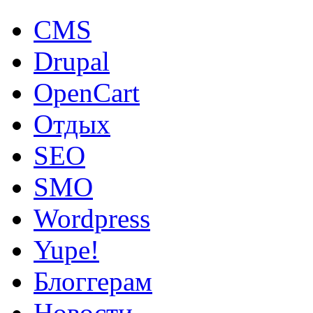
CMS
Drupal
OpenCart
Oтдых
SEO
SMO
Wordpress
Yupe!
Блоггерам
Новости