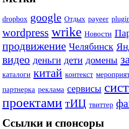
google
dropbox
Oтдых
payeer
plugi
wrike
wordpress
Па
Новости
продвижение
Челябинск
Ян
з
видео
деньги
дети
домены
китай
каталоги
контекст
мероприя
сис
сервисы
партнерка
реклама
проектами
тИЦ
фа
твиттер
Ссылки и спонсоры