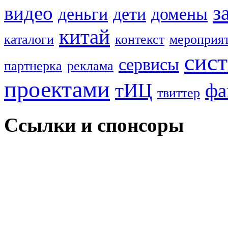
з
видео
деньги
дети
домены
китай
каталоги
контекст
мероприя
сис
сервисы
партнерка
реклама
проектами
тИЦ
фа
твиттер
Ссылки и спонсоры