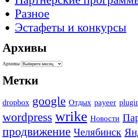
Разное
Эстафеты и конкурсы
Архивы
Архивы
Метки
google
dropbox
Oтдых
payeer
plugi
wrike
wordpress
Па
Новости
продвижение
Челябинск
Ян