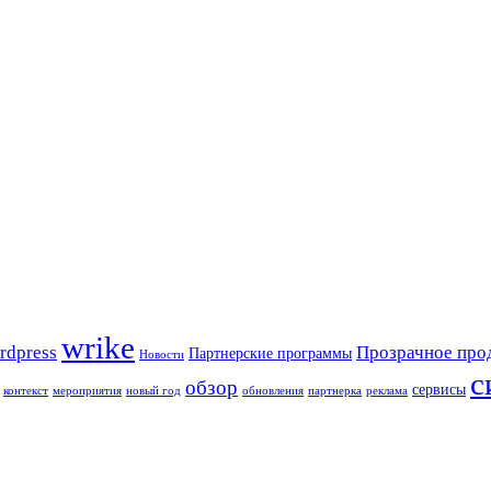
wrike
rdpress
Прозрачное про
Партнерские программы
Новости
с
обзор
сервисы
контекст
мероприятия
новый год
обновления
партнерка
реклама