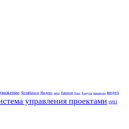
движение
видео
Челябинск
Яндекс
банное
авто
блог
бонусы
вакансии
истема управления проектами
тИЦ