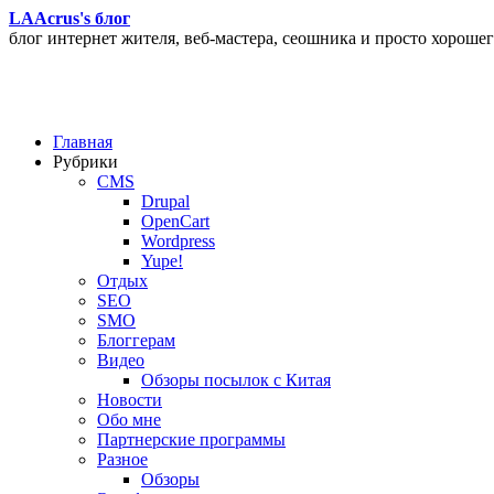
LAAcrus's блог
блог интернет жителя, веб-мастера, сеошника и просто хорошег
Главная
Рубрики
CMS
Drupal
OpenCart
Wordpress
Yupe!
Oтдых
SEO
SMO
Блоггерам
Видео
Обзоры посылок с Китая
Новости
Обо мне
Партнерские программы
Разное
Обзоры