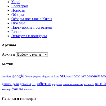
Yupe!
Блоггерам
Новости
Обзоры
Обзоры посылок с Китая
Обо мне
Партнерские программы
Разное
Эстафеты и конкурсы
Архивы
Архивы
Метки
google
Webmoney
wo
SEO
dropbox
Oтдых
payeer
plugins
ru
Sape
sms
UWDC
заработок
китай
деньги
дети
домены
здоровье
интернет-магазин
каталоги
файлы
твиттер
эстафета
Ссылки и спонсоры