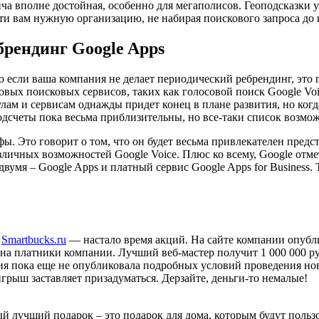
фича вполне достойная, особенно для мегаполисов. Геоподсказки
ти вам нужную организацию, не набирая поискового запроса до 
брендинг Google Apps
о если ваша компания не делает периодический ребрендинг, это г
ых поисковых сервисов, таких как голосовой поиск Google Voic
лам и сервисам однажды придет конец в плане развития, но когд
дсчеты пока весьма приблизительны, но все-таки список возмож
фы. Это говорит о том, что он будет весьма привлекателен предс
зличных возможностей Google Voice. Плюс ко всему, Google отме
умя – Google Apps и платный сервис Google Apps for Business. 
й
Smartbucks.ru
— настало время акций. На сайте компании опубл
к на платники компании. Лучший веб-мастер получит 1 000 000 р
я пока еще не опубликовала подробных условий проведения нов
грыш заставляет призадуматься. Дерзайте, деньги-то немалые!
ый лучший подарок – это подарок для дома, которым будут польз