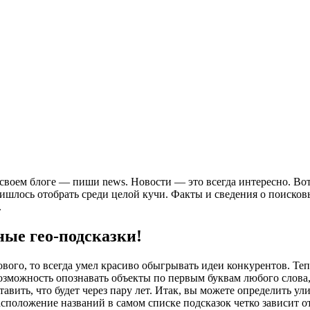
 своем блоге — пиши news. Новости — это всегда интересно. Вот
ишлось отобрать среди целой кучи. Факты и сведения о поисков
.
ные гео-подсказки!
ового, то всегда умел красиво обыгрывать идеи конкурентов. Т
озможность опознавать объекты по первым буквам любого слова, 
авить, что будет через пару лет. Итак, вы можете определить у
расположение названий в самом списке подсказок четко зависит о