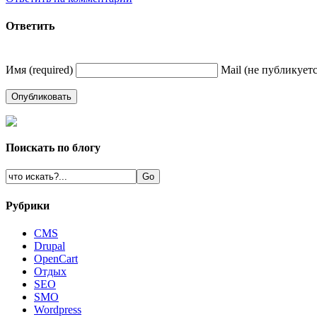
Ответить
Имя (required)
Mail (не публикуется
Поискать по блогу
Рубрики
CMS
Drupal
OpenCart
Oтдых
SEO
SMO
Wordpress