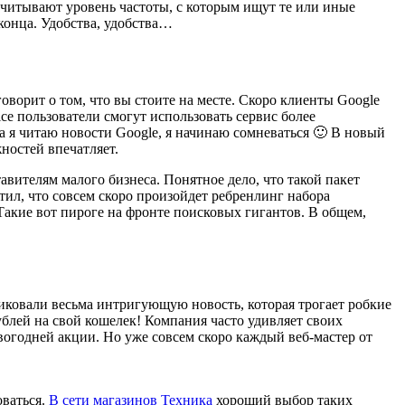
 учитывают уровень частоты, с которым ищут те или иные
конца. Удобства, удобства…
оворит о том, что вы стоите на месте. Скоро клиенты Google
e пользователи смогут использовать сервис более
а я читаю новости Google, я начинаю сомневаться 🙂 В новый
ностей впечатляет.
тавителям малого бизнеса. Понятное дело, что такой пакет
тил, что совсем скоро произойдет ребренлинг набора
Такие вот пироге на фронте поисковых гигантов. В общем,
иковали весьма интригующую новость, которая трогает робкие
ублей на свой кошелек! Компания часто удивляет своих
огодней акции. Но уже совсем скоро каждый веб-мастер от
оваться.
В сети магазинов Техника
хороший выбор таких