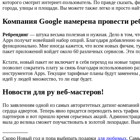
которого смотрит интернет-пользователь. По правде сказать, 
города, улицы и площади. Вы можете также легко и просто най
Компания Google намерена провести ре
Ребрендинг
— штука весьма полезная и нужная. Дело в том, чт
Apps получат новейший набор опций. Благодаря добавлению нов
функционально. Мне иногда кажется, что всем новых фичам, ту
пакет приложений войдет около 60 различных сервисов. Эти по
Кстати, новый пакет не включает в себя переход на новые тари
позволит сократить плату за связь благодаря использованию ра
инструментов Apps. Текущие тарифные планы будут заменены дв
идей у людей множество, то ли еще будет.
Новости для ру веб-мастеров!
По заявлениям одной из самых авторитетных датинг-компани
сердца адвертов. Теперь явно придется переводить весь трафи
партнеров и вот пришло время серьезных акций. Администраци
мала до велика сможет поучаствовать в золотой лихорадке. Выи
~~~~~~~~~
Скоро Новый год и пора выбирать подарки
для любимых
. Сам