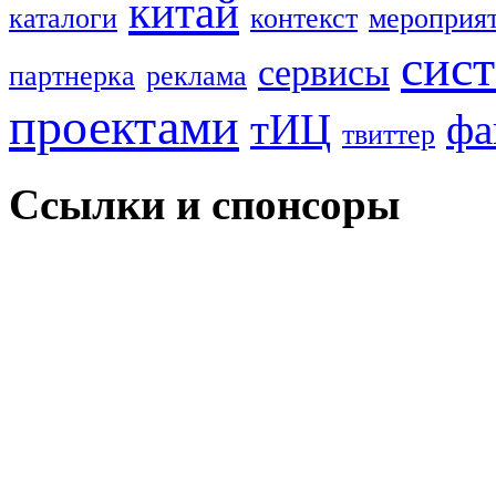
китай
каталоги
контекст
мероприя
сис
сервисы
партнерка
реклама
проектами
тИЦ
фа
твиттер
Ссылки и спонсоры