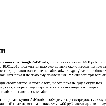
ки
шел
пакет от Google AdWords
, в нем был купон на 1400 рублей н
 18.01.2010, получается шло оно до меня около месяца. Купон д
егистрировавшихся сайте на сайте adwords.google.com не более ч
ал, хотя пока и не знаю ему применения. У меня есть три вариан
ля своих сайтов и этого блога, но это пока не будет окупаться
му сайт, который будет зарабатывать на попандера и тизерах
 трафик на партнерские сайты
ктивировать купон AdWords необходимо зарегистрировать аккаун
чальный платеж, минимальная сумма 400 руб., активировав аккау