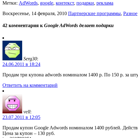
Метки:
AdWords
,
google
,
контекст
,
подарки
,
реклама
Воскресенье, 14 февраля, 2010
Партнерские программы
,
Разное
42 комментария к
Google AdWords делает подарки
Serg30
:
24.06.2011 в 18:24
Продам три купона adwords номиналом 1400 р. По 150 р. за шту
Ответить на комментарий
vell
:
23.07.2011 в 12:05
Продам купон Google Adwords номиналом 1400 рублей. Действит
Цена за купон – 130 руб.