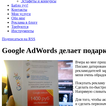
Эстафеты и конкурсы
Бабло тут!
Контакты
Мои услуги
Обо мне
Реклама в блоге
Требуются
Инструменты
Подписаться на RSS
Google AdWords делает подар
Вчера ко мне при
Письмо датировано
рекламодателей зар
меня очень обрадов
Покупать рекламу д
Сделать по-быстро
Напрямую сливать
Для того, чтобы а
и сделать первона