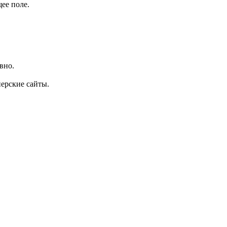
ее поле.
вно.
ерские сайты.