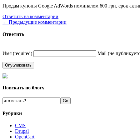
Продам купоны Google AdWords номиналом 600 грн, срок актива
Ответить на комментарий
← Предыдущие комментарии
Ответить
Имя (required)
Mail (не публикуется
Поискать по блогу
Рубрики
CMS
Drupal
OpenCart