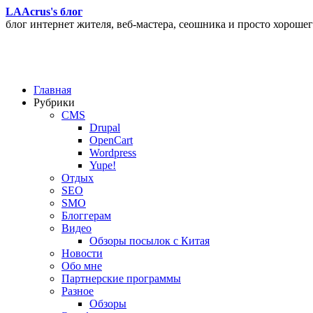
LAAcrus's блог
блог интернет жителя, веб-мастера, сеошника и просто хорошег
Главная
Рубрики
CMS
Drupal
OpenCart
Wordpress
Yupe!
Oтдых
SEO
SMO
Блоггерам
Видео
Обзоры посылок с Китая
Новости
Обо мне
Партнерские программы
Разное
Обзоры