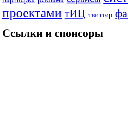
проектами
тИЦ
фа
твиттер
Ссылки и спонсоры