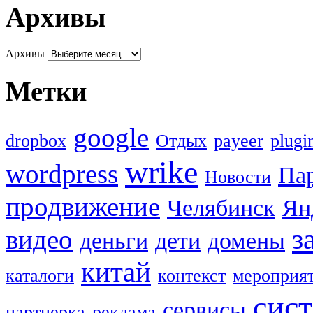
Архивы
Архивы
Метки
google
dropbox
Oтдых
payeer
plugi
wrike
wordpress
Па
Новости
продвижение
Челябинск
Ян
з
видео
деньги
дети
домены
китай
каталоги
контекст
мероприя
сис
сервисы
партнерка
реклама