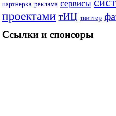
сис
сервисы
партнерка
реклама
проектами
тИЦ
фа
твиттер
Ссылки и спонсоры