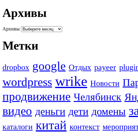
Архивы
Архивы
Метки
google
dropbox
Oтдых
payeer
plugi
wrike
wordpress
Па
Новости
продвижение
Челябинск
Ян
з
видео
деньги
дети
домены
китай
каталоги
контекст
мероприя