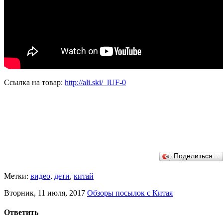
Ссылка на товар:
http://ali.ski/_lUF-0
Поделиться…
Метки:
видео
,
дети
,
китай
Вторник, 11 июля, 2017
Обзоры посылок с Китая
Ответить