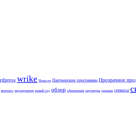
wrike
rdpress
Прозрачное про
Партнерские программы
Новости
с
обзор
сервисы
контекст
мероприятия
новый год
обновления
партнерка
реклама