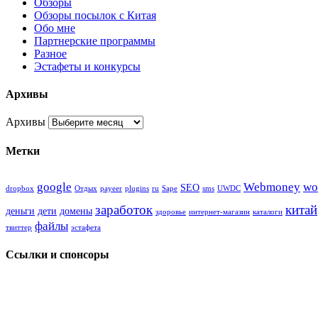
Обзоры
Обзоры посылок с Китая
Обо мне
Партнерские программы
Разное
Эстафеты и конкурсы
Архивы
Архивы
Метки
google
Webmoney
wo
SEO
dropbox
Oтдых
payeer
plugins
ru
Sape
sms
UWDC
заработок
китай
деньги
дети
домены
здоровье
интернет-магазин
каталоги
файлы
твиттер
эстафета
Ссылки и спонсоры