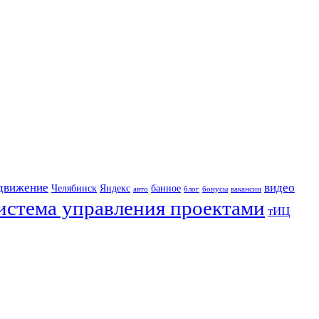
движение
видео
Челябинск
Яндекс
банное
авто
блог
бонусы
вакансии
истема управления проектами
тИЦ