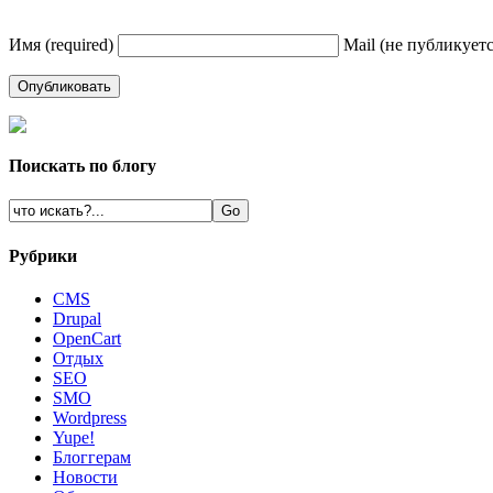
Имя (required)
Mail (не публикуется
Поискать по блогу
Рубрики
CMS
Drupal
OpenCart
Oтдых
SEO
SMO
Wordpress
Yupe!
Блоггерам
Новости