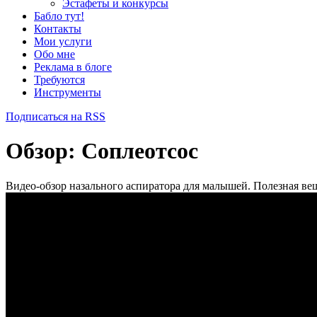
Эстафеты и конкурсы
Бабло тут!
Контакты
Мои услуги
Обо мне
Реклама в блоге
Требуются
Инструменты
Подписаться на RSS
Обзор: Соплеотсос
Видео-обзор назального аспиратора для малышей. Полезная вещь