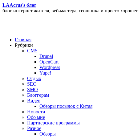
LAAcrus's блог
блог интернет жителя, веб-мастера, сеошника и просто хорошег
Главная
Рубрики
CMS
Drupal
OpenCart
Wordpress
Yupe!
Oтдых
SEO
SMO
Блоггерам
Видео
Обзоры посылок с Китая
Новости
Обо мне
Партнерские программы
Разное
Обзоры