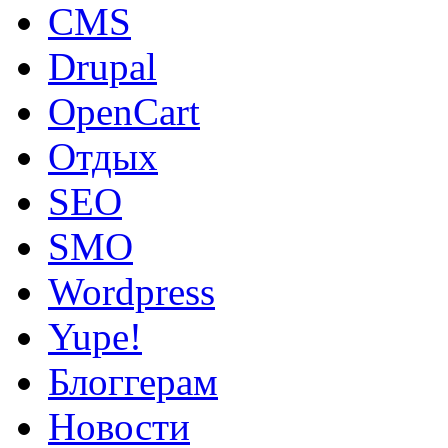
CMS
Drupal
OpenCart
Oтдых
SEO
SMO
Wordpress
Yupe!
Блоггерам
Новости