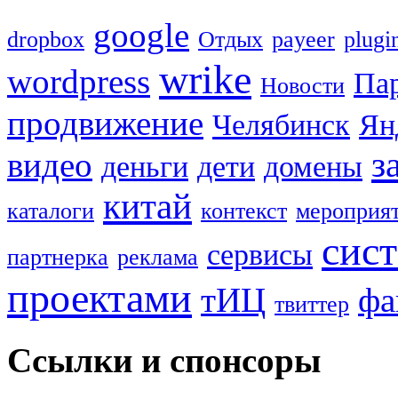
google
dropbox
Oтдых
payeer
plugi
wrike
wordpress
Па
Новости
продвижение
Челябинск
Ян
з
видео
деньги
дети
домены
китай
каталоги
контекст
мероприя
сис
сервисы
партнерка
реклама
проектами
тИЦ
фа
твиттер
Ссылки и спонсоры