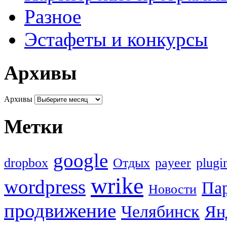
Разное
Эстафеты и конкурсы
Архивы
Архивы
Метки
google
dropbox
Oтдых
payeer
plugi
wrike
wordpress
Па
Новости
продвижение
Челябинск
Ян