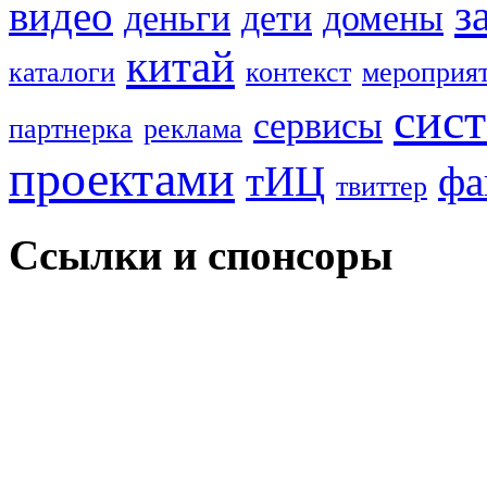
з
видео
деньги
дети
домены
китай
каталоги
контекст
мероприя
сис
сервисы
партнерка
реклама
проектами
тИЦ
фа
твиттер
Ссылки и спонсоры