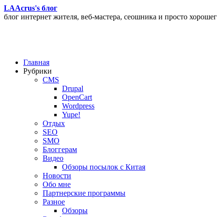
LAAcrus's блог
блог интернет жителя, веб-мастера, сеошника и просто хорошег
Главная
Рубрики
CMS
Drupal
OpenCart
Wordpress
Yupe!
Oтдых
SEO
SMO
Блоггерам
Видео
Обзоры посылок с Китая
Новости
Обо мне
Партнерские программы
Разное
Обзоры