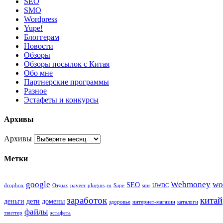
SEO
SMO
Wordpress
Yupe!
Блоггерам
Новости
Обзоры
Обзоры посылок с Китая
Обо мне
Партнерские программы
Разное
Эстафеты и конкурсы
Архивы
Архивы
Метки
google
Webmoney
wo
SEO
dropbox
Oтдых
payeer
plugins
ru
Sape
sms
UWDC
заработок
китай
деньги
дети
домены
здоровье
интернет-магазин
каталоги
файлы
твиттер
эстафета