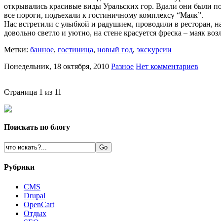
открывались красивые виды Уральских гор. Вдали они были по
все пороги, подъехали к гостиничному комплексу “Маяк”.
Нас встретили с улыбкой и радушием, проводили в ресторан, н
довольно светло и уютно, на стене красуется фреска – маяк воз
Метки:
банное
,
гостиница
,
новый год
,
экскурсии
Понедельник, 18 октября, 2010
Разное
Нет комментариев
Страница 1 из 1
1
Поискать по блогу
Рубрики
CMS
Drupal
OpenCart
Oтдых