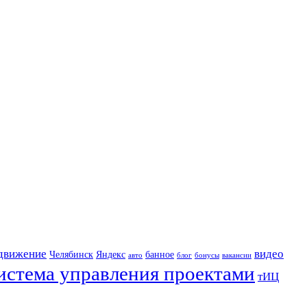
движение
видео
Челябинск
Яндекс
банное
авто
блог
бонусы
вакансии
истема управления проектами
тИЦ