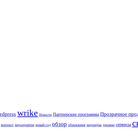
wrike
rdpress
Прозрачное про
Партнерские программы
Новости
с
обзор
сервисы
контекст
мероприятия
новый год
обновления
партнерка
реклама