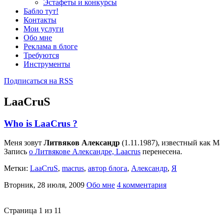
Эстафеты и конкурсы
Бабло тут!
Контакты
Мои услуги
Обо мне
Реклама в блоге
Требуются
Инструменты
Подписаться на RSS
LaaCruS
Who is LaaCrus ?
Меня зовут
Литвяков Александр
(1.11.1987), известный как M
Запись
о Литвякове Александре, Laacrus
перенесена.
Метки:
LaaCruS
,
macrus
,
автор блога
,
Александр
,
Я
Вторник, 28 июля, 2009
Обо мне
4 комментария
Страница 1 из 1
1