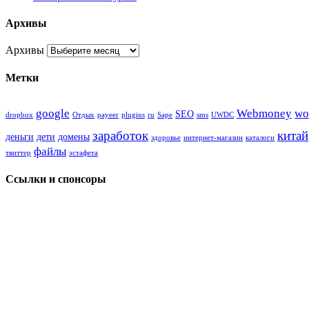
Архивы
Архивы
Метки
google
Webmoney
wo
SEO
dropbox
Oтдых
payeer
plugins
ru
Sape
sms
UWDC
заработок
китай
деньги
дети
домены
здоровье
интернет-магазин
каталоги
файлы
твиттер
эстафета
Ссылки и спонсоры