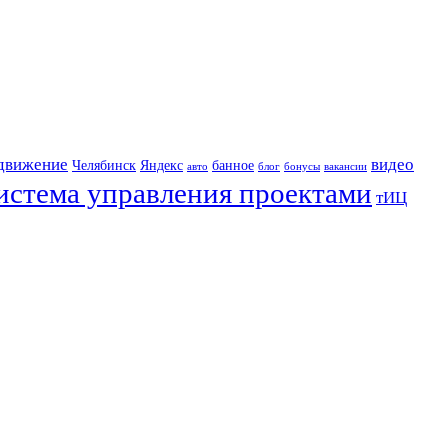
движение
видео
Челябинск
Яндекс
банное
авто
блог
бонусы
вакансии
истема управления проектами
тИЦ