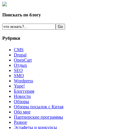
Поискать по блогу
Рубрики
CMS
Drupal
OpenCart
Oтдых
SEO
SMO
Wordpress
Yupe!
Блоггерам
Новости
Обзоры
Обзоры посылок с Китая
Обо мне
Партнерские программы
Разное
Эстафеты и конкурсы