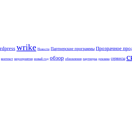
wrike
rdpress
Прозрачное про
Партнерские программы
Новости
с
обзор
сервисы
контекст
мероприятия
новый год
обновления
партнерка
реклама