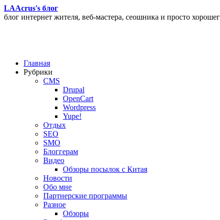
LAAcrus's блог
блог интернет жителя, веб-мастера, сеошника и просто хорошег
Главная
Рубрики
CMS
Drupal
OpenCart
Wordpress
Yupe!
Oтдых
SEO
SMO
Блоггерам
Видео
Обзоры посылок с Китая
Новости
Обо мне
Партнерские программы
Разное
Обзоры