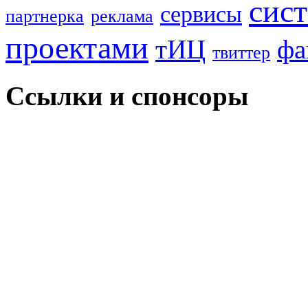
сис
сервисы
партнерка
реклама
проектами
тИЦ
фа
твиттер
Ссылки и спонсоры