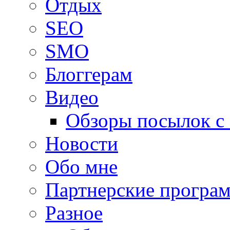
Oтдых
SEO
SMO
Блоггерам
Видео
Обзоры посылок с
Новости
Обо мне
Партнерские програ
Разное