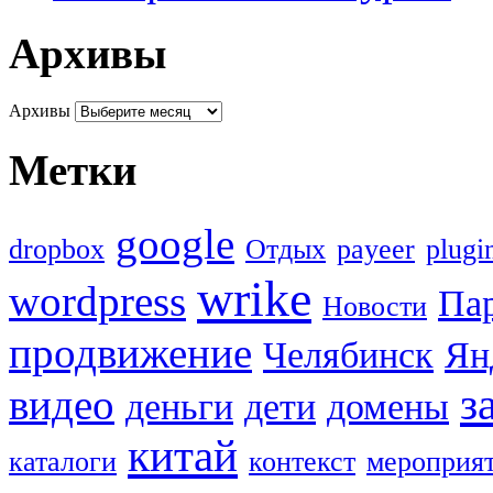
Архивы
Архивы
Метки
google
dropbox
Oтдых
payeer
plugi
wrike
wordpress
Па
Новости
продвижение
Челябинск
Ян
з
видео
деньги
дети
домены
китай
каталоги
контекст
мероприя