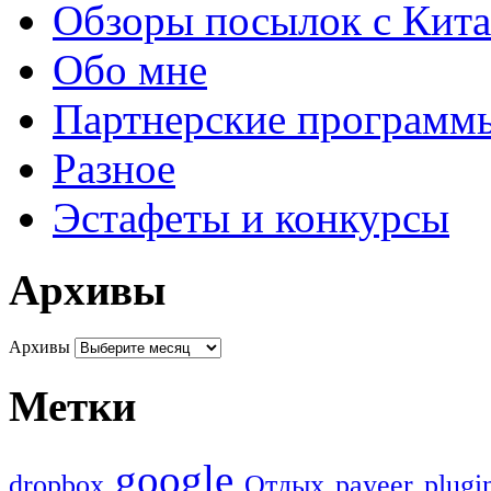
Обзоры посылок с Кита
Обо мне
Партнерские программ
Разное
Эстафеты и конкурсы
Архивы
Архивы
Метки
google
dropbox
Oтдых
payeer
plugi