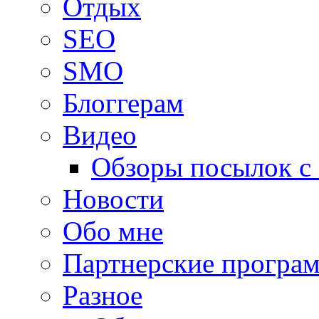
Oтдых
SEO
SMO
Блоггерам
Видео
Обзоры посылок с
Новости
Обо мне
Партнерские програ
Разное