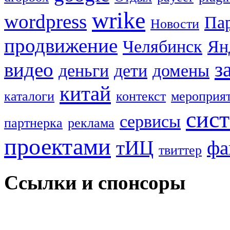
wrike
wordpress
Па
Новости
продвижение
Челябинск
Ян
з
видео
деньги
дети
домены
китай
каталоги
контекст
мероприя
сис
сервисы
партнерка
реклама
проектами
тИЦ
фа
твиттер
Ссылки и спонсоры