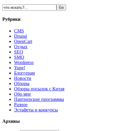
Рубрики
CMS
Drupal
OpenCart
Oтдых
SEO
SMO
Wordpress
Yupe!
Блоггерам
Новости
Обзоры
Обзоры посылок с Китая
Обо мне
Партнерские программы
Разное
Эстафеты и конкурсы
Архивы