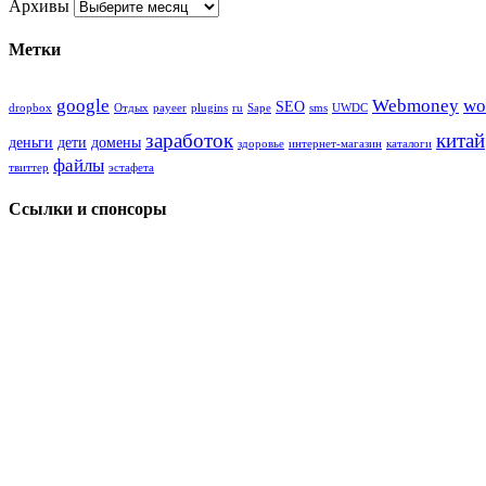
Архивы
Метки
google
Webmoney
wo
SEO
dropbox
Oтдых
payeer
plugins
ru
Sape
sms
UWDC
заработок
китай
деньги
дети
домены
здоровье
интернет-магазин
каталоги
файлы
твиттер
эстафета
Ссылки и спонсоры