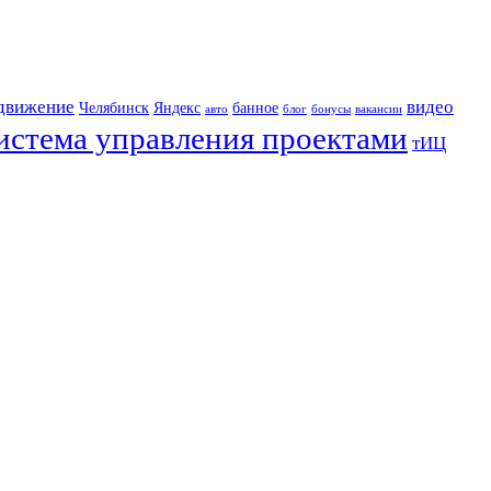
движение
видео
Челябинск
Яндекс
банное
авто
блог
бонусы
вакансии
истема управления проектами
тИЦ