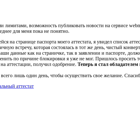
 лимитами, возможность публиковать новости на сервисе webmoney
еднее для меня пока не понятно.
ейся на странице паспорта моего аттестата, я увидел список атте
ичную встречу, которая состоялась в тот же день, чистый конвер
Ваши данные как на страничке, так в заявлении и паспорте, долж
менить по причине блокировки я уже не мог. Пришлось просить т
 на аттестации, получил одобрение.
Теперь я стал обладателем
 всего лишь один день, чтобы осуществить свое желание. Спасиб
альный аттестат