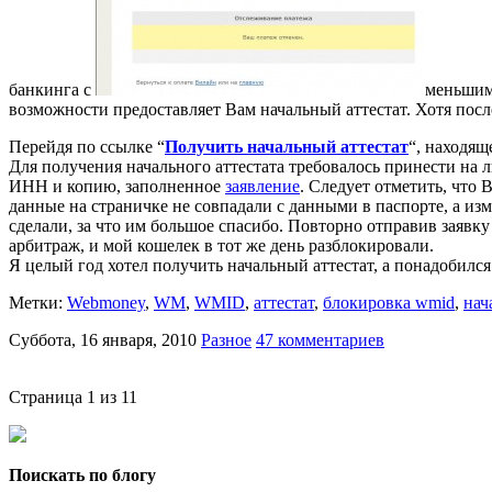
банкинга с
меньшими
возможности предоставляет Вам начальный аттестат. Хотя посл
Перейдя по ссылке “
Получить начальный аттестат
“, находящ
Для получения начального аттестата требовалось принести на л
ИНН и копию, заполненное
заявление
. Следует отметить, что 
данные на страничке не совпадали с данными в паспорте, а из
сделали, за что им большое спасибо. Повторно отправив заявку
арбитраж, и мой кошелек в тот же день разблокировали.
Я целый год хотел получить начальный аттестат, а понадобился
Метки:
Webmoney
,
WM
,
WMID
,
аттестат
,
блокировка wmid
,
нач
Суббота, 16 января, 2010
Разное
47 комментариев
Страница 1 из 1
1
Поискать по блогу