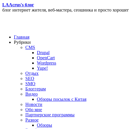
LAAcrus's блог
блог интернет жителя, веб-мастера, сеошника и просто хорошег
Главная
Рубрики
CMS
Drupal
OpenCart
Wordpress
Yupe!
Oтдых
SEO
SMO
Блоггерам
Видео
Обзоры посылок с Китая
Новости
Обо мне
Партнерские программы
Разное
Обзоры