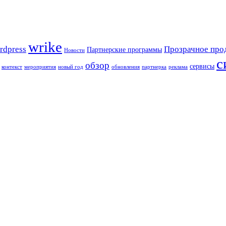
wrike
rdpress
Прозрачное про
Партнерские программы
Новости
с
обзор
сервисы
контекст
мероприятия
новый год
обновления
партнерка
реклама