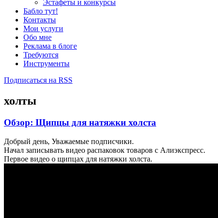
Эстафеты и конкурсы
Бабло тут!
Контакты
Мои услуги
Обо мне
Реклама в блоге
Требуются
Инструменты
Подписаться на RSS
холты
Обзор: Щипцы для натяжки холста
Добрый день, Уважаемые подписчики.
Начал записывать видео распаковок товаров с Алиэкспресс.
Первое видео о щипцах для натяжки холста.