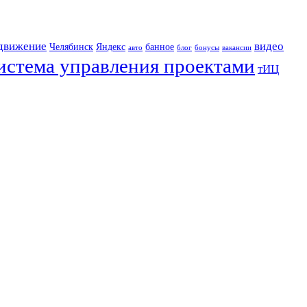
движение
видео
Челябинск
Яндекс
банное
авто
блог
бонусы
вакансии
истема управления проектами
тИЦ