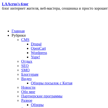
LAAcrus's блог
блог интернет жителя, веб-мастера, сеошника и просто хорошег
Главная
Рубрики
CMS
Drupal
OpenCart
Wordpress
Yupe!
Oтдых
SEO
SMO
Блоггерам
Видео
Обзоры посылок с Китая
Новости
Обо мне
Партнерские программы
Разное
Обзоры