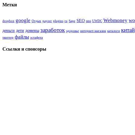
Метки
google
Webmoney
wo
SEO
dropbox
Oтдых
payeer
plugins
ru
Sape
sms
UWDC
заработок
китай
деньги
дети
домены
здоровье
интернет-магазин
каталоги
файлы
твиттер
эстафета
Ссылки и спонсоры