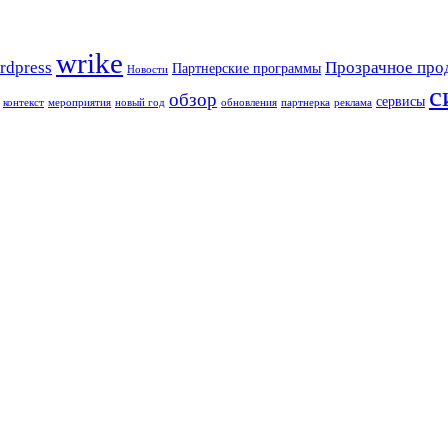
wrike
rdpress
Прозрачное про
Партнерские программы
Новости
с
обзор
сервисы
контекст
мероприятия
новый год
обновления
партнерка
реклама