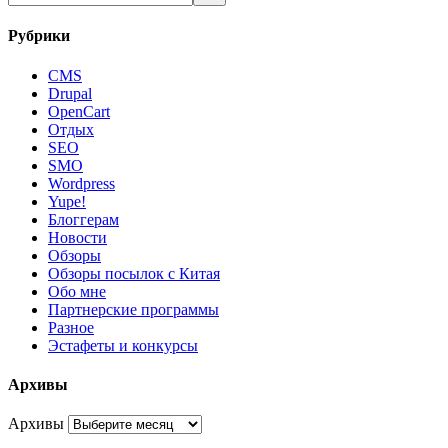
Рубрики
CMS
Drupal
OpenCart
Oтдых
SEO
SMO
Wordpress
Yupe!
Блоггерам
Новости
Обзоры
Обзоры посылок с Китая
Обо мне
Партнерские программы
Разное
Эстафеты и конкурсы
Архивы
Архивы