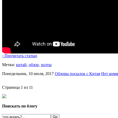
› Прочитать статью
Метки:
китай
,
обзор
,
холты
Понедельник, 10 июля, 2017
Обзоры посылок с Китая
Нет комм
Страница 1 из 1
1
Поискать по блогу