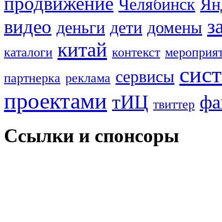
продвижение
Челябинск
Ян
з
видео
деньги
дети
домены
китай
каталоги
контекст
мероприя
сис
сервисы
партнерка
реклама
проектами
тИЦ
фа
твиттер
Ссылки и спонсоры