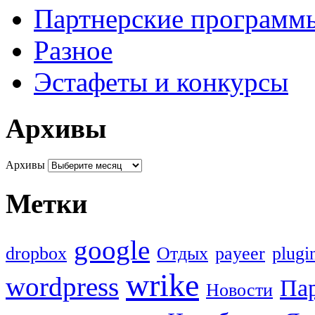
Партнерские программ
Разное
Эстафеты и конкурсы
Архивы
Архивы
Метки
google
dropbox
Oтдых
payeer
plugi
wrike
wordpress
Па
Новости