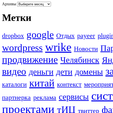
Архивы
Метки
google
dropbox
Oтдых
payeer
plugi
wrike
wordpress
Па
Новости
продвижение
Челябинск
Ян
з
видео
деньги
дети
домены
китай
каталоги
контекст
мероприя
сис
сервисы
партнерка
реклама
проектами
тИЦ
фа
твиттер