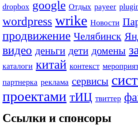
google
dropbox
Oтдых
payeer
plugi
wrike
wordpress
Па
Новости
продвижение
Челябинск
Ян
з
видео
деньги
дети
домены
китай
каталоги
контекст
мероприя
сис
сервисы
партнерка
реклама
проектами
тИЦ
фа
твиттер
Ссылки и спонсоры