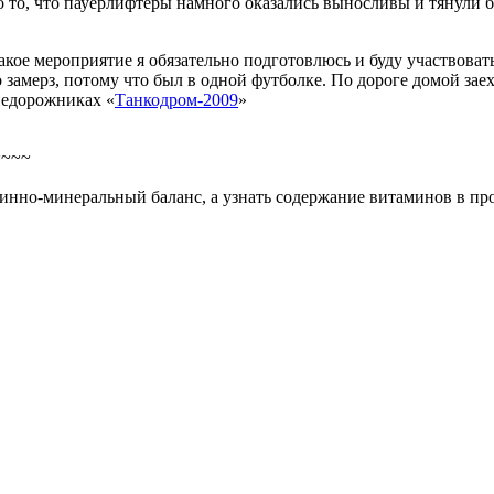
 то, что пауерлифтеры намного оказались выносливы и тянули бы
акое мероприятие я обязательно подготовлюсь и буду участвовать
замерз, потому что был в одной футболке. По дороге домой заех
недорожниках «
Танкодром-2009
»
~~~~
инно-минеральный баланс, а узнать содержание витаминов в пр