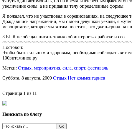
тянуть один автомобиль, но на время. Интересным фактом было
увеличение силы, а не придания телу определенные формы.
Я пожалел, что не участвовал в соревнованиях, на следующее т
Дождавшись награждений, мы с моей девушкой уехали, я жутко 
мероприятие, которое мы хотим посетить, это джип-триал на в
З.Ы. Я не обещал писать только об интернет-заработке и сео.
~~~~~~~~~~~~~~~~~~~~~~~~~~~~~~~~~~~~~~~~~~~~~~~~
Постовой:
Чтобы быть сильным и здоровым, необходимо соблюдать витам
100витаминов.ру
Метки:
Oтдых
,
мероприятия
,
сила
,
спорт
,
фестиваль
Суббота, 8 августа, 2009
Oтдых
Нет комментариев
Страница 1 из 1
1
Поискать по блогу