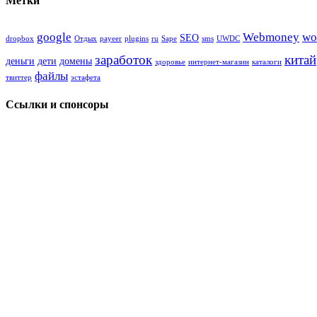
Метки
google
Webmoney
wo
SEO
dropbox
Oтдых
payeer
plugins
ru
Sape
sms
UWDC
заработок
китай
деньги
дети
домены
здоровье
интернет-магазин
каталоги
файлы
твиттер
эстафета
Ссылки и спонсоры