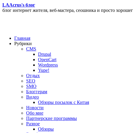
LAAcrus's блог
блог интернет жителя, веб-мастера, сеошника и просто хорошег
Главная
Рубрики
CMS
Drupal
OpenCart
Wordpress
Yupe!
Oтдых
SEO
SMO
Блоггерам
Видео
Обзоры посылок с Китая
Новости
Обо мне
Партнерские программы
Разное
Обзоры