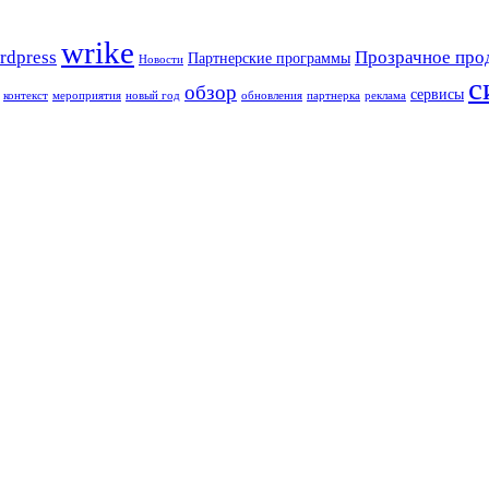
wrike
rdpress
Прозрачное про
Партнерские программы
Новости
с
обзор
сервисы
контекст
мероприятия
новый год
обновления
партнерка
реклама