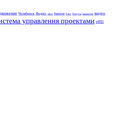
движение
видео
Челябинск
Яндекс
банное
авто
блог
бонусы
вакансии
истема управления проектами
тИЦ