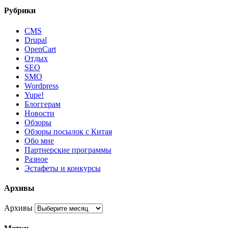
Рубрики
CMS
Drupal
OpenCart
Oтдых
SEO
SMO
Wordpress
Yupe!
Блоггерам
Новости
Обзоры
Обзоры посылок с Китая
Обо мне
Партнерские программы
Разное
Эстафеты и конкурсы
Архивы
Архивы