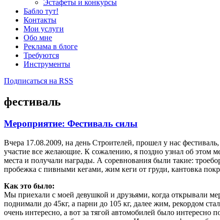
Эстафеты и конкурсы
Бабло тут!
Контакты
Мои услуги
Обо мне
Реклама в блоге
Требуются
Инструменты
Подписаться на RSS
фестиваль
Мероприятие: Фестиваль силы
Вчера 17.08.2009, на день Строителей, прошел у нас фестивал
участие все желающие. К сожалению, я поздно узнал об этом ме
места и получали награды. А соревнования были такие: троеборь
пробежка с пивными кегами, жим кеги от груди, кантовка пок
Как это было:
Мы приехали с моей девушкой и друзьями, когда открывали ме
поднимали до 45кг, а парни до 105 кг, далее жим, рекордом стал 
очень интересно, а вот за тягой автомобилей было интересно п