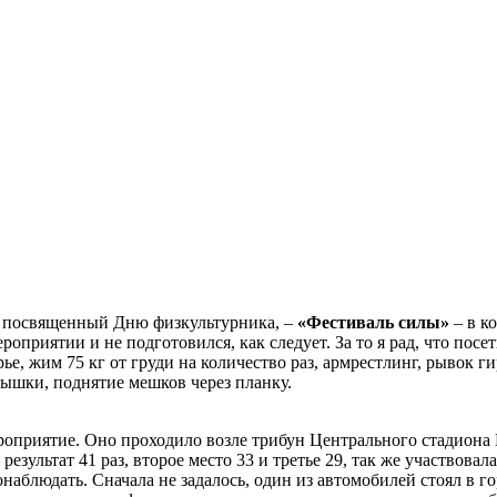
ь, посвященный Дню физкультурника, –
«Фестиваль силы»
– в к
роприятии и не подготовился, как следует. За то я рад, что пос
е, жим 75 кг от груди на количество раз, армрестлинг, рывок ги
рышки, поднятие мешков через планку.
роприятие. Оно проходило возле трибун Центрального стадиона 
результат 41 раз, второе место 33 и третье 29, так же участвовала
онаблюдать. Сначала не задалось, один из автомобилей стоял в г