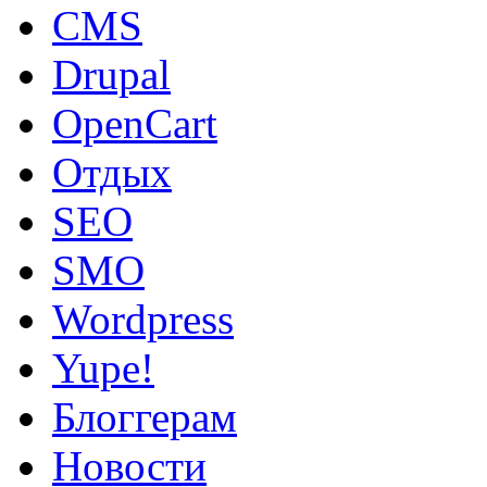
CMS
Drupal
OpenCart
Oтдых
SEO
SMO
Wordpress
Yupe!
Блоггерам
Новости