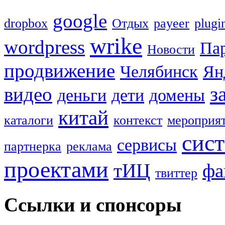
google
dropbox
Oтдых
payeer
plugi
wrike
wordpress
Па
Новости
продвижение
Челябинск
Ян
з
видео
деньги
дети
домены
китай
каталоги
контекст
мероприя
сис
сервисы
партнерка
реклама
проектами
тИЦ
фа
твиттер
Ссылки и спонсоры