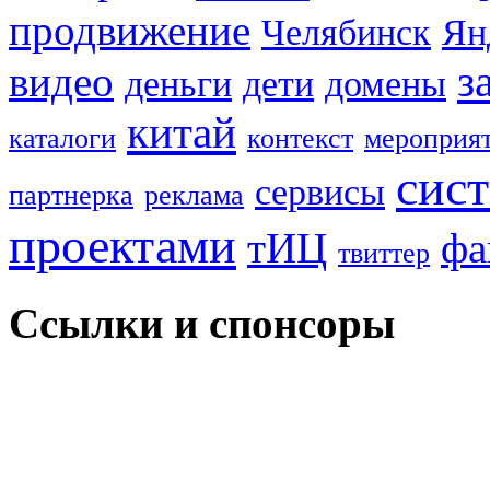
продвижение
Челябинск
Ян
з
видео
деньги
дети
домены
китай
каталоги
контекст
мероприя
сис
сервисы
партнерка
реклама
проектами
тИЦ
фа
твиттер
Ссылки и спонсоры