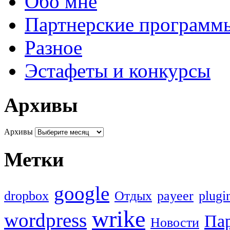
Обо мне
Партнерские программ
Разное
Эстафеты и конкурсы
Архивы
Архивы
Метки
google
dropbox
Oтдых
payeer
plugi
wrike
wordpress
Па
Новости