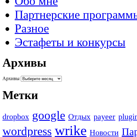
Обо мне
Партнерские программ
Разное
Эстафеты и конкурсы
Архивы
Архивы
Метки
google
dropbox
Oтдых
payeer
plugi
wrike
wordpress
Па
Новости