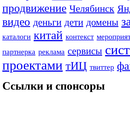
продвижение
Челябинск
Ян
з
видео
деньги
дети
домены
китай
каталоги
контекст
мероприя
сис
сервисы
партнерка
реклама
проектами
тИЦ
фа
твиттер
Ссылки и спонсоры