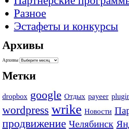
Партнерские программ
Разное
Эстафеты и конкурсы
Архивы
Архивы
Метки
google
dropbox
Oтдых
payeer
plugi
wrike
wordpress
Па
Новости
продвижение
Челябинск
Ян