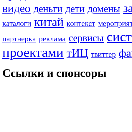
з
видео
деньги
дети
домены
китай
каталоги
контекст
мероприя
сис
сервисы
партнерка
реклама
проектами
тИЦ
фа
твиттер
Ссылки и спонсоры