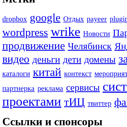
google
dropbox
Oтдых
payeer
plugi
wrike
wordpress
Па
Новости
продвижение
Челябинск
Ян
з
видео
деньги
дети
домены
китай
каталоги
контекст
мероприя
сис
сервисы
партнерка
реклама
проектами
тИЦ
фа
твиттер
Ссылки и спонсоры