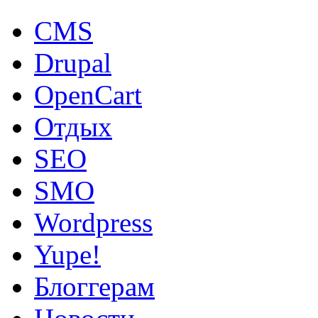
CMS
Drupal
OpenCart
Oтдых
SEO
SMO
Wordpress
Yupe!
Блоггерам