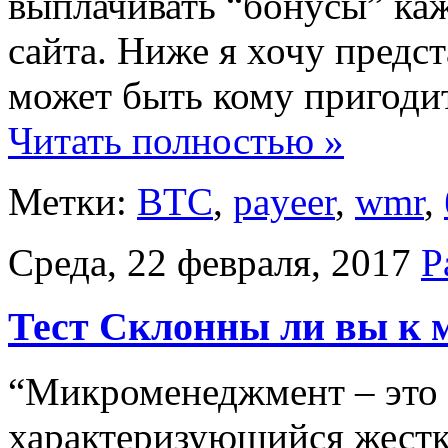
выплачивать “бонусы” ка
сайта. Ниже я хочу предст
может быть кому пригодит
Читать полностью »
Метки:
BTC
,
payeer
,
wmr
,
Среда, 22 февраля, 2017
Р
Тест Склонны ли вы к
“Микроменеджмент – это 
характеризующийся жестк