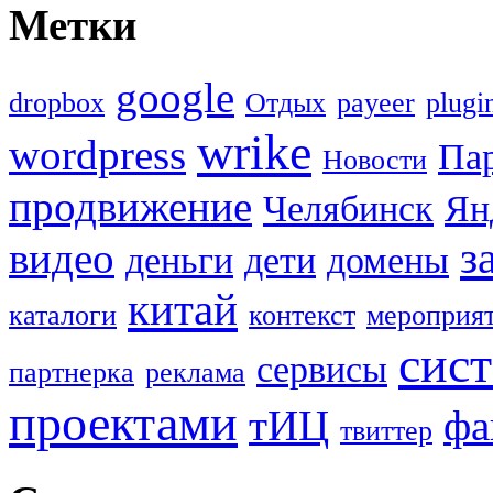
Метки
google
dropbox
Oтдых
payeer
plugi
wrike
wordpress
Па
Новости
продвижение
Челябинск
Ян
з
видео
деньги
дети
домены
китай
каталоги
контекст
мероприя
сис
сервисы
партнерка
реклама
проектами
тИЦ
фа
твиттер