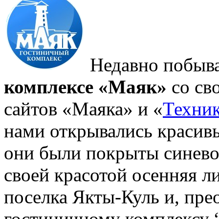
Недавно побыва
комплексе «Маяк»
со св
сайтов «Маяка» и «
Техни
нами открывались красив
они были покрыты синево
своей красотой осенняя л
поселка Якты-Куль и, прео
гостиничному комплексу 