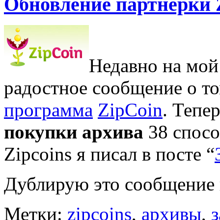
Обновление партнерки 
Недавно на мой
радостное сообщение о то
программа
ZipCoin
. Тепе
покупки архива
38 спосо
Zipcoins я писал в посте “
Дублирую это сообщение
Метки:
zipcoins
,
архивы
,