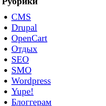
Рубрики
CMS
Drupal
OpenCart
Oтдых
SEO
SMO
Wordpress
Yupe!
Блоггерам