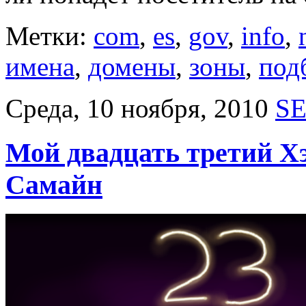
Метки:
com
,
es
,
gov
,
info
,
имена
,
домены
,
зоны
,
под
Среда, 10 ноября, 2010
S
Мой двадцать третий Хэ
Самайн