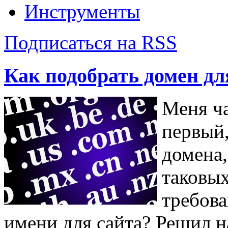
Инструменты
Подписаться на RSS
Как подобрать домен дл
Меня ча
первый,
домена,
таковых
требова
имени для сайта? Решил н