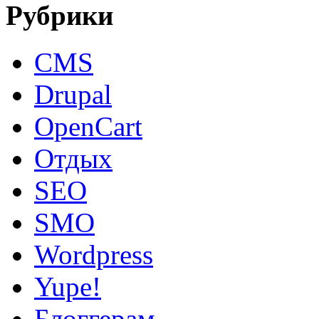
Рубрики
CMS
Drupal
OpenCart
Oтдых
SEO
SMO
Wordpress
Yupe!
Блоггерам