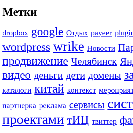
Метки
google
dropbox
Oтдых
payeer
plugi
wrike
wordpress
Па
Новости
продвижение
Челябинск
Ян
з
видео
деньги
дети
домены
китай
каталоги
контекст
мероприя
сис
сервисы
партнерка
реклама
проектами
тИЦ
фа
твиттер