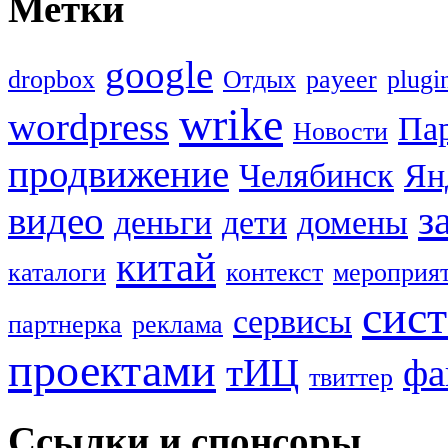
Метки
google
dropbox
Oтдых
payeer
plugi
wrike
wordpress
Па
Новости
продвижение
Челябинск
Ян
з
видео
деньги
дети
домены
китай
каталоги
контекст
мероприя
сис
сервисы
партнерка
реклама
проектами
тИЦ
фа
твиттер
Ссылки и спонсоры